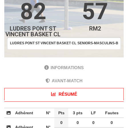
82
57
LUDRES PONT ST
RM2
VINCENT BASKET CL
LUDRES PONT ST VINCENT BASKET CL
SENIORS-MASCULINS-B
INFORMATIONS
AVANT-MATCH
RÉSUMÉ
Adhérent
N°
Pts
3 pts
LF
Fautes
0
0
0
0
Adhérent
N°