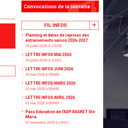
Convocations de la semaine
FIL INFOS
Planning et dates de reprises des
entrainements saison 2026-2027
26 juillet 2026 à 17H28
LETTRE INFOS MAI 2026
26 juillet 2026 à 11H23
LETTRE INFOS JUIN 2026
26 mai 2026 à 00H00
LETTRE INFOS MARS 2026
01 mai 2026 à 00H00
LETTRE INFOS AVRIL 2026
01 mai 2026 à 00H00
Pass Education de l'ASP BASKET Ste
Marie