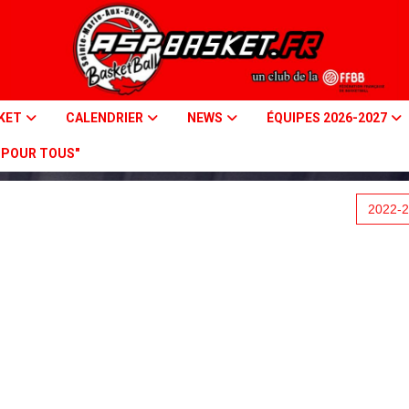
SKET
CALENDRIER
NEWS
ÉQUIPES 2026-2027
R POUR TOUS"
2022-