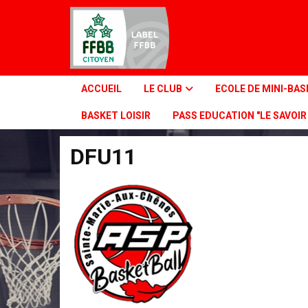
Panneau de gestion des cookies
ACCUEIL
LE CLUB
ECOLE DE MINI-BA
BASKET LOISIR
PASS EDUCATION "LE SAVOI
DFU11