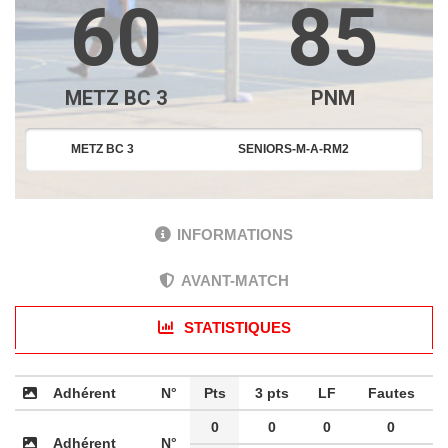
60
85
METZ BC 3
PNM
METZ BC 3
SENIORS-M-A-RM2
INFORMATIONS
AVANT-MATCH
STATISTIQUES
Adhérent
N°
Pts
3 pts
LF
Fautes
0
0
0
0
Adhérent
N°