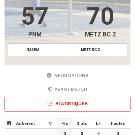
57
70
PNM
METZ BC 2
R2SEM
METZ BC 2
INFORMATIONS
AVANT-MATCH
STATISTIQUES
Adhérent
N°
Pts
3 pts
LF
Fautes
0
0
0
0